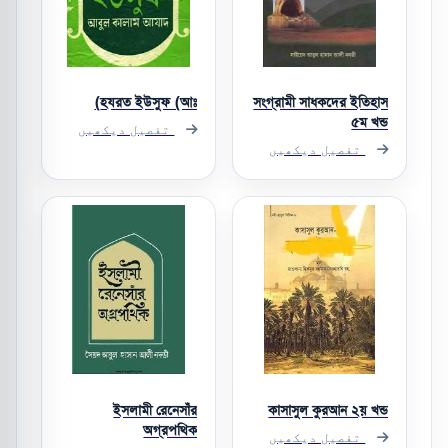
হযরত ইউসুফ (আঃ)
সংগ্রামী সাধকদের ইতিহাস
৫ম খন্ড
تفصیل دیکھیں
تفصیل دیکھیں
ইসলামী রেনেসাঁর
কাসাসুল কুরআন ২য় খন্ড
অগ্রপথিক
تفصیل دیکھیں