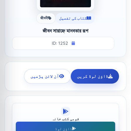
کتاب کی تفصیل
জীবনী
জীবন সায়াহ্নে মানবতার রূপ
ID: 1252
ڈاؤن لوڈ کریں
آن لائن پڑھیں
قومی کتب خانہ
ڈاؤن لوڈ