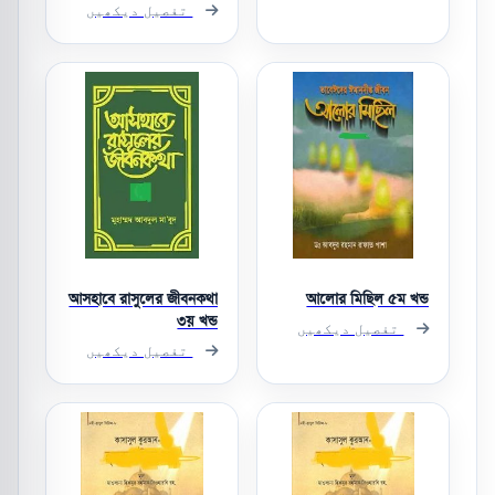
تفصیل دیکھیں
আসহাবে রাসুলের জীবনকথা
আলোর মিছিল ৫ম খন্ড
৩য় খন্ড
تفصیل دیکھیں
تفصیل دیکھیں