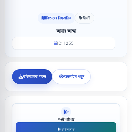
কিতাবের বিস্তারিত
জীবনী
আমার আম্মা
ID: 1255
ডাউনলোড করুন
অনলাইন পড়ুন
কওমী পাঠাগার
ডাউনলোড