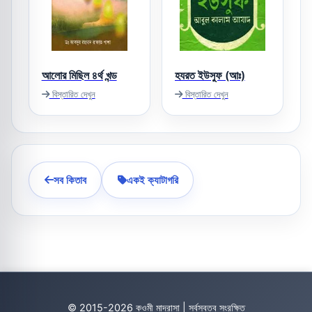
আলোর মিছিল ৪র্থ খন্ড
হযরত ইউসুফ (আঃ)
বিস্তারিত দেখুন
বিস্তারিত দেখুন
সব কিতাব
একই ক্যাটাগরি
© 2015-2026 কওমী মাদ্রাসা | সর্বস্বত্ব সংরক্ষিত