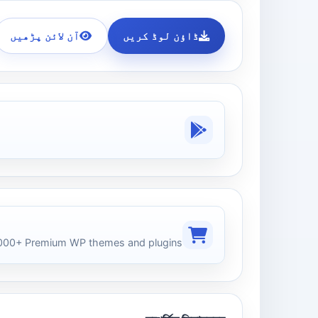
ڈاؤن لوڈ کریں
آن لائن پڑھیں
00+ Premium WP themes and plugins