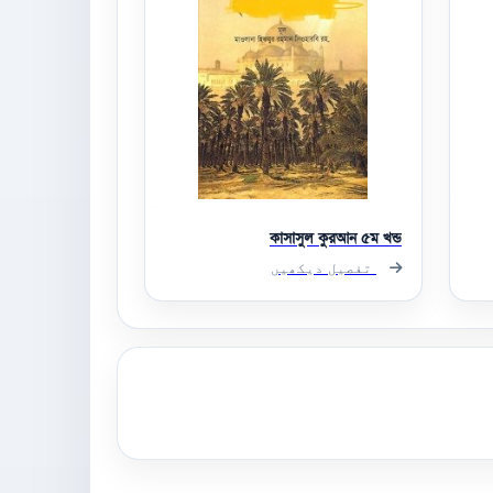
কাসাসুল কুরআন ৫ম খন্ড
تفصیل دیکھیں