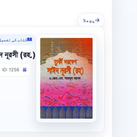
پچھلا
کتاب کی تفصیل
ঈদ নূরসী (রহ.)
ID: 1256