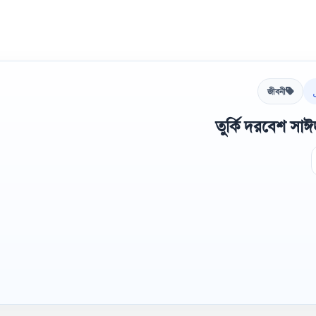
জীবনী
তুর্কি দরবেশ সা