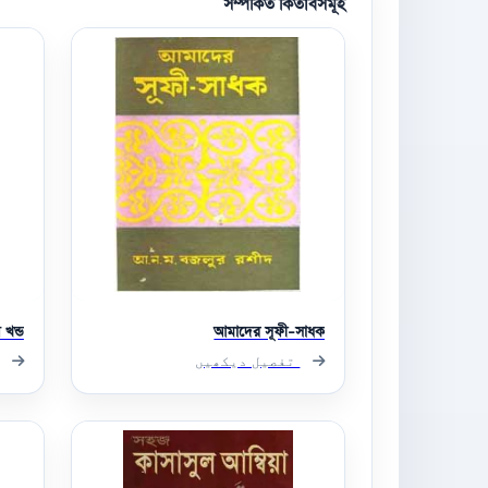
সম্পর্কিত কিতাবসমূহ
খন্ড
আমাদের সূফী-সাধক
تفصیل دیکھیں