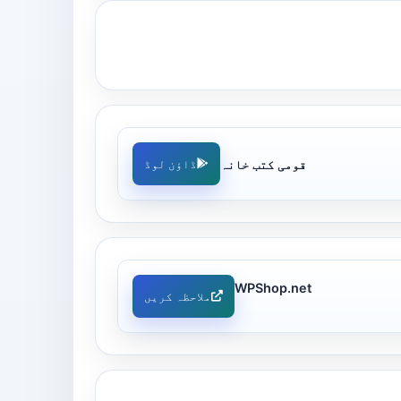
قومی کتب خانہ
ڈاؤن لوڈ
WPShop.net
ملاحظہ کریں