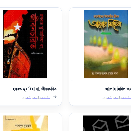
হযরত মুয়াবিয়া রা. জীবনচরিত
আলোর মিছিল ৩য় 
تفصیل دیکھیں
تفصیل دیکھیں