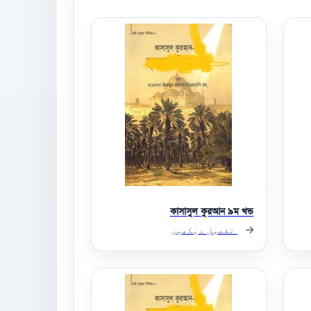
কাসাসুল কুরআন ৯ম খন্ড
تفصیل دیکھیں