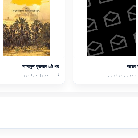
কাসাসুল কুরআন ৬ষ্ঠ খন্ড
আমার আ
تفصیل دیکھیں
تفصیل دیکھیں