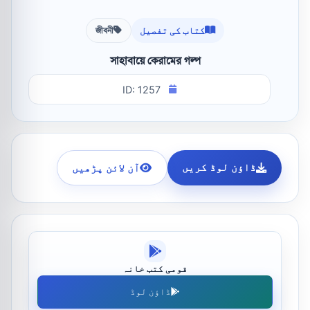
کتاب کی تفصیل
জীবনী
সাহাবায়ে কেরামের গল্প
ID: 1257
ڈاؤن لوڈ کریں
آن لائن پڑھیں
قومی کتب خانہ
ڈاؤن لوڈ