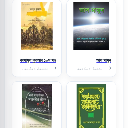
কাসাসুল কুরআন ১০ম খন্ড
আল মামুন
تفصیل دیکھیں
تفصیل دیکھیں