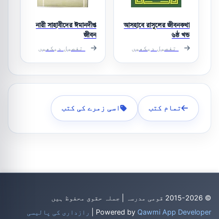
নারী সাহাবীদের ঈমানদীপ্ত
আসহাবে রাসুলের জীবনকথা
জীবন
৬ষ্ঠ খন্ড
تفصیل دیکھیں
تفصیل دیکھیں
تمام کتب
اسی زمرے کی کتب
© 2015-2026 قومی مدرسہ | جملہ حقوق محفوظ ہیں
Qawmi App Developer
Powered by
|
رازداری کی پالیسی