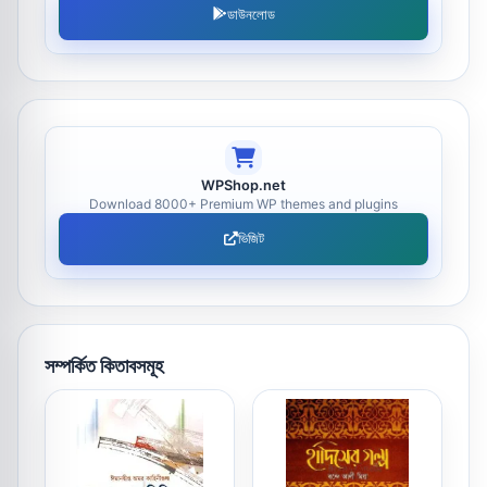
ডাউনলোড
WPShop.net
Download 8000+ Premium WP themes and plugins
ভিজিট
সম্পর্কিত কিতাবসমূহ