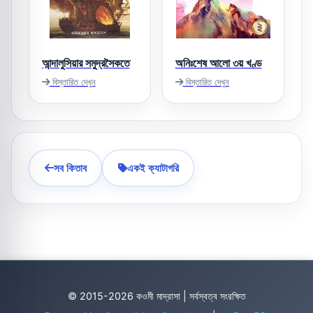
আন্দালুসিয়ার সমুদ্রসৈকতে
অনিঃশেষ আলো ৩য় খণ্ড
বিস্তারিত দেখুন
বিস্তারিত দেখুন
সব কিতাব
একই ক্যাটাগরি
© 2015-2026 কওমী মাদ্রাসা | সর্বস্বত্ব সংরক্ষিত