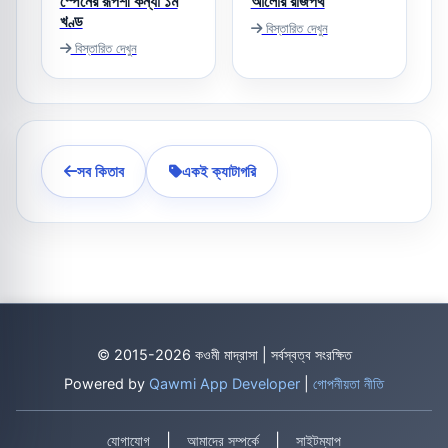
স্পেনের রূপশী কন্যা ১ম
আলোর রাজপথ
খণ্ড
বিস্তারিত দেখুন
বিস্তারিত দেখুন
সব কিতাব
একই ক্যাটাগরি
© 2015-2026 কওমী মাদ্রাসা | সর্বস্বত্ব সংরক্ষিত
Powered by
Qawmi App Developer
|
গোপনীয়তা নীতি
|
|
যোগাযোগ
আমাদের সম্পর্কে
সাইটম্যাপ