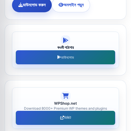
ডাউনলোড করুন
অনলাইন পড়ুন
কওমী পাঠাগার
ডাউনলোড
WPShop.net
Download 8000+ Premium WP themes and plugins
ভিজিট