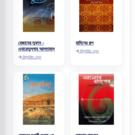
হেজাযের তুফান -
হাদিসের গল্প
এনায়েতুল্লাহ আলতামাস
বিস্তারিত দেখুন
বিস্তারিত দেখুন