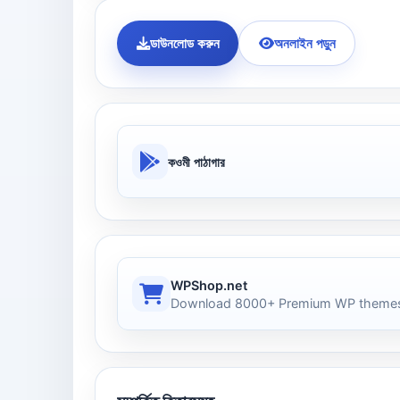
ডাউনলোড করুন
অনলাইন পড়ুন
কওমী পাঠাগার
WPShop.net
Download 8000+ Premium WP themes