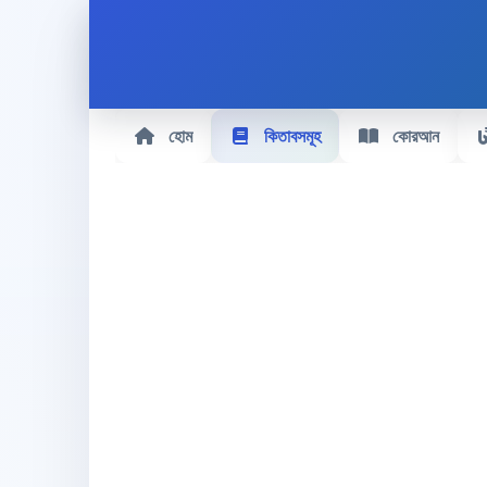
হোম
কিতাবসমূহ
কোরআন