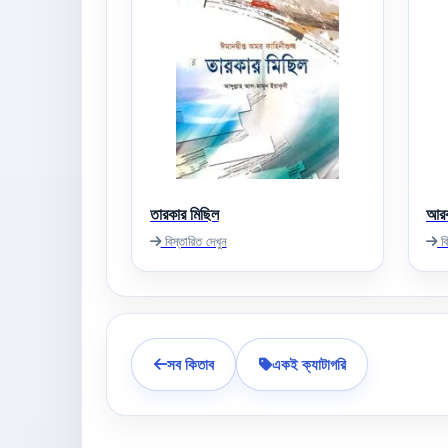
তারকার মিছিল
আরব
বিস্তারিত দেখুন
বি
সব কিতাব
একই ক্যাটাগরি