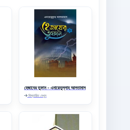
হেজাযের তুফান - এনায়েতুল্লাহ আলতামাস
বিস্তারিত দেখুন