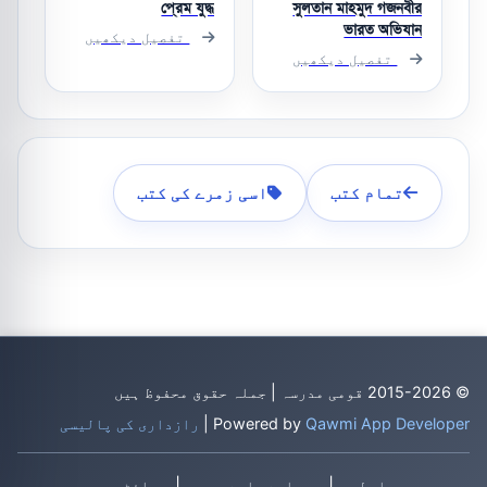
প্রেম যুদ্ধ
সুলতান মাহমুদ গজনবীর
ভারত অভিযান
تفصیل دیکھیں
تفصیل دیکھیں
تمام کتب
اسی زمرے کی کتب
© 2015-2026 قومی مدرسہ | جملہ حقوق محفوظ ہیں
Qawmi App Developer
Powered by
|
رازداری کی پالیسی
|
|
رابطہ
ہمارے بارے میں
سائٹ میپ