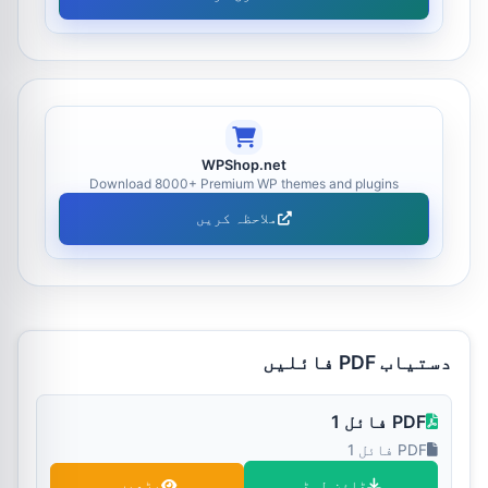
WPShop.net
Download 8000+ Premium WP themes and plugins
ملاحظہ کریں
دستیاب PDF فائلیں
PDF فائل 1
PDF فائل 1
ڈاؤن لوڈ
پڑھیں