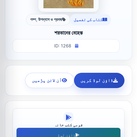
کتاب کی تفصیل
গল্প, উপন্যাস ও প্রবন্ধ
শয়তানের বেহেস্ত
ID: 1268
ڈاؤن لوڈ کریں
آن لائن پڑھیں
قومی کتب خانہ
ڈاؤن لوڈ