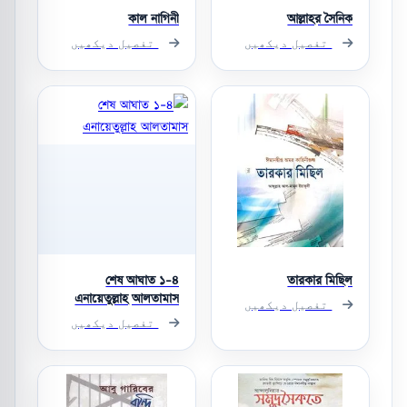
কাল নাগিনী
আল্লাহর সৈনিক
تفصیل دیکھیں
تفصیل دیکھیں
শেষ আঘাত ১-৪
তারকার মিছিল
এনায়েতুল্লাহ আলতামাস
تفصیل دیکھیں
تفصیل دیکھیں