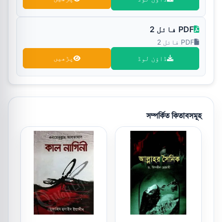
PDF فائل 2
PDF فائل 2
ڈاؤن لوڈ
پڑھیں
সম্পর্কিত কিতাবসমূহ