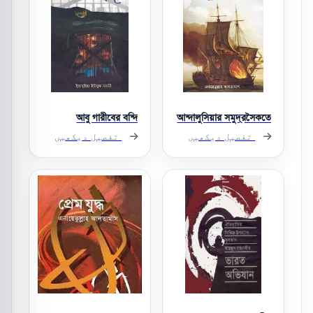
আবু গারীবের বন্দি
আন্দালুসিয়ার সমুদ্রসৈকতে
تفصیل دیکھیں
تفصیل دیکھیں