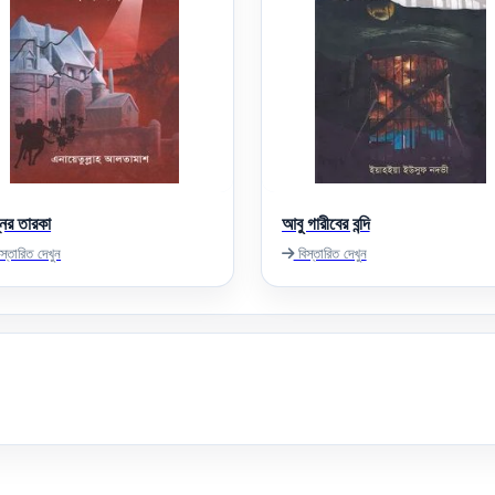
নের তারকা
আবু গারীবের বন্দি
স্তারিত দেখুন
বিস্তারিত দেখুন