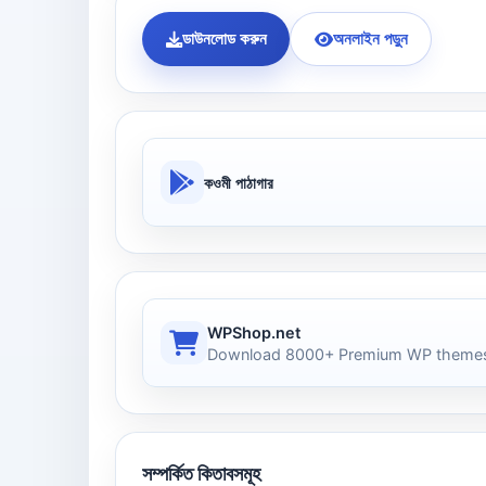
ডাউনলোড করুন
অনলাইন পড়ুন
কওমী পাঠাগার
WPShop.net
Download 8000+ Premium WP themes
সম্পর্কিত কিতাবসমূহ