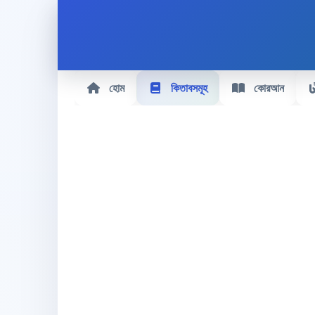
হোম
কিতাবসমূহ
কোরআন