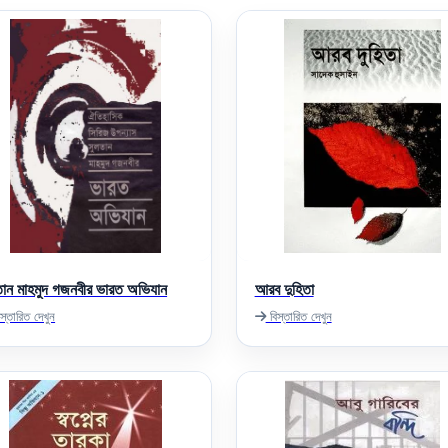
তান মাহমুদ গজনবীর ভারত অভিযান
আরব দুহিতা
স্তারিত দেখুন
বিস্তারিত দেখুন