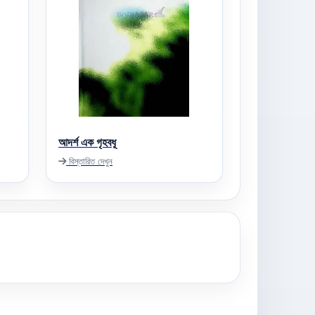
আদর্শ এক গৃহবধূ
বিস্তারিত দেখুন