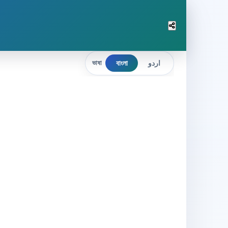
বাংলা
اردو
ভাষা