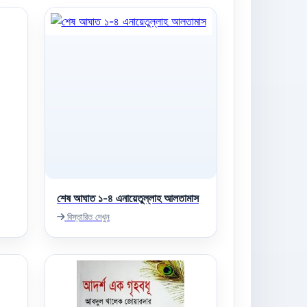
শেষ আঘাত ১-৪ এনায়েতুল্লাহ আলতামাস
বিস্তারিত দেখুন