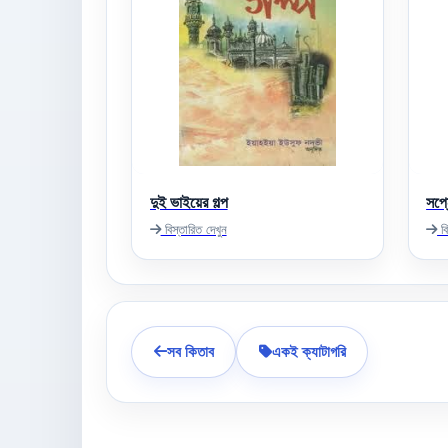
দুই ভাইয়ের গল্প
সপ্
বিস্তারিত দেখুন
বি
সব কিতাব
একই ক্যাটাগরি