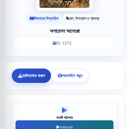
কিতাবের বিস্তারিত
গল্প, উপন্যাস ও প্রবন্ধ
অপারেশন আলেপ্পো
ID: 1272
ডাউনলোড করুন
অনলাইন পড়ুন
কওমী পাঠাগার
ডাউনলোড