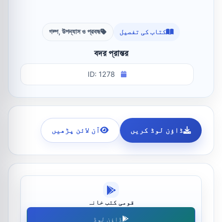
کتاب کی تفصیل
গল্প, উপন্যাস ও প্রবন্ধ
বদর প্রান্তর
ID: 1278
ڈاؤن لوڈ کریں
آن لائن پڑھیں
قومی کتب خانہ
ڈاؤن لوڈ