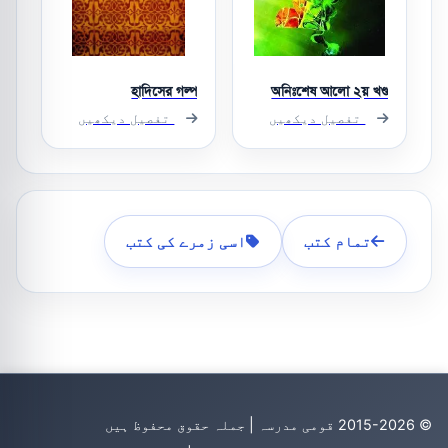
হাদিসের গল্প
অনিঃশেষ আলো ২য় খণ্ড
تفصیل دیکھیں
تفصیل دیکھیں
تمام کتب
اسی زمرے کی کتب
© 2015-2026 قومی مدرسہ | جملہ حقوق محفوظ ہیں