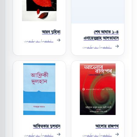
আরব দুহিতা
শেষ আঘাত ১-৪
এনায়েতুল্লাহ আলতামাস
تفصیل دیکھیں
تفصیل دیکھیں
আফ্রিকার দুলহান
আলোর রাজপথ
تفصیل دیکھیں
تفصیل دیکھیں