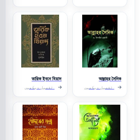
তারিক ইবনে যিয়াদ
আল্লাহর সৈনিক
تفصیل دیکھیں
تفصیل دیکھیں