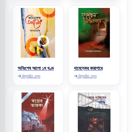
অনিঃশেষ আলো ১ম খণ্ড
দামেস্কের কারাগারে
বিস্তারিত দেখুন
বিস্তারিত দেখুন