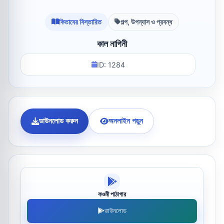
কিতাবের বিস্তারিত
গল্প, উপন্যাস ও প্রবন্ধ
কাল নাগিনী
ID: 1284
ডাউনলোড করুন
অনলাইন পড়ুন
কওমী পাঠাগার
ডাউনলোড