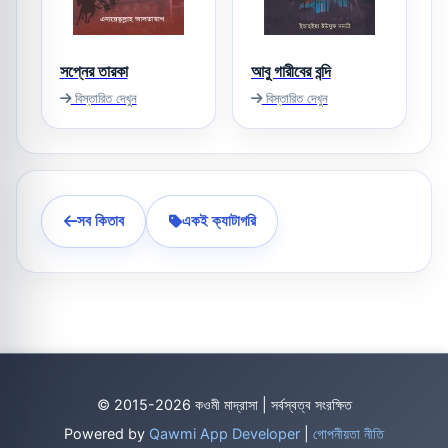
সপ্নের তারকা
আবু গারীবের বন্দি
বিস্তারিত দেখুন
বিস্তারিত দেখুন
সব কিতাব
একই ক্যাটাগরি
© 2015-2026 কওমী মাদ্রাসা | সর্বস্বত্ব সংরক্ষিত
Powered by
Qawmi App Developer
|
গোপনীয়তা নীতি