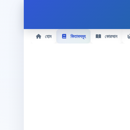
হোম
কিতাবসমূহ
কোরআন