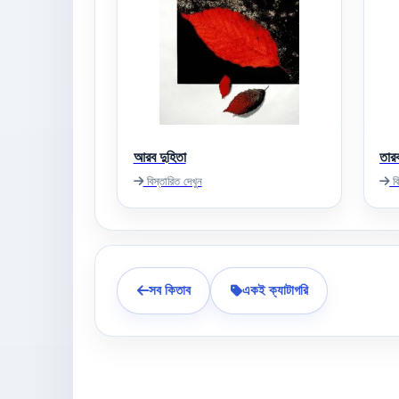
আরব দুহিতা
তার
বিস্তারিত দেখুন
বি
সব কিতাব
একই ক্যাটাগরি