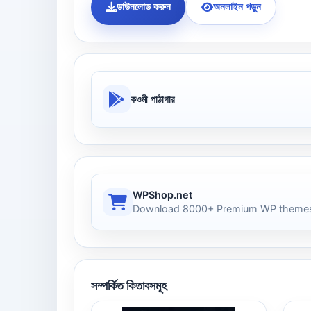
ডাউনলোড করুন
অনলাইন পড়ুন
কওমী পাঠাগার
WPShop.net
Download 8000+ Premium WP themes
সম্পর্কিত কিতাবসমূহ