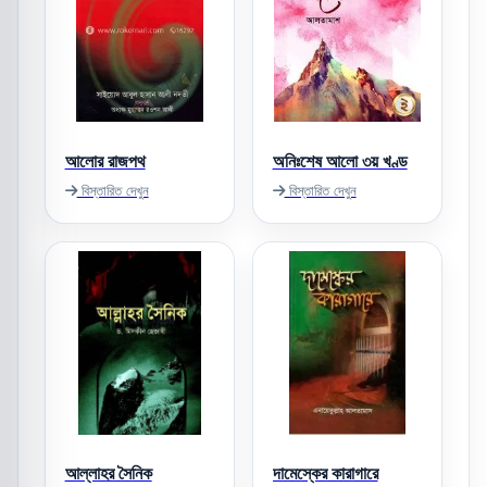
আলোর রাজপথ
অনিঃশেষ আলো ৩য় খণ্ড
বিস্তারিত দেখুন
বিস্তারিত দেখুন
আল্লাহর সৈনিক
দামেস্কের কারাগারে