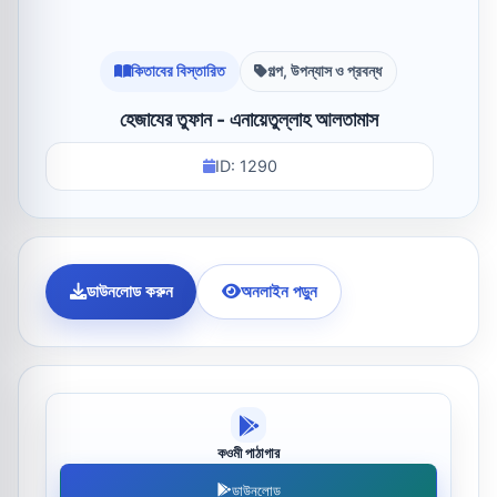
কিতাবের বিস্তারিত
গল্প, উপন্যাস ও প্রবন্ধ
হেজাযের তুফান - এনায়েতুল্লাহ আলতামাস
ID: 1290
ডাউনলোড করুন
অনলাইন পড়ুন
কওমী পাঠাগার
ডাউনলোড