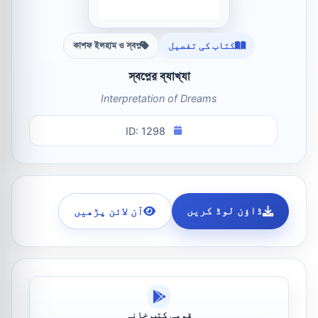
کتاب کی تفصیل
কাশফ ইলহাম ও স্বপ্ন
স্বপ্নের ব্যাখ্যা
Interpretation of Dreams
ID: 1298
ڈاؤن لوڈ کریں
آن لائن پڑھیں
قومی کتب خانہ