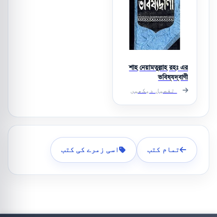
শাহ নেয়ামতুল্লাহ রহঃ এর
ভবিষ্যদ্বাণী
تفصیل دیکھیں
تمام کتب
اسی زمرے کی کتب