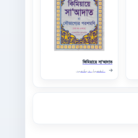
কিমিয়ায়ে সা’আদাত
تفصیل دیکھیں