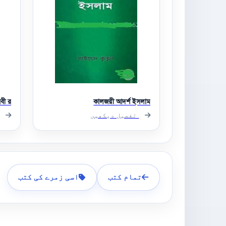
ী র.
কালজয়ী আদর্শ ইসলাম
تفصیل دیکھیں
تمام کتب
اسی زمرے کی کتب