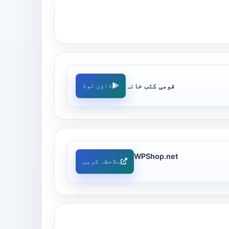
قومی کتب خانہ
ڈاؤن لوڈ
WPShop.net
ملاحظہ کریں