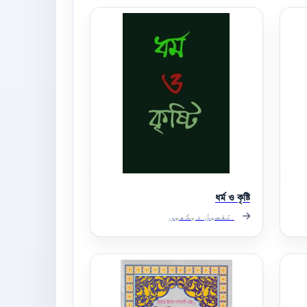
ধর্ম ও কৃষ্টি
تفصیل دیکھیں