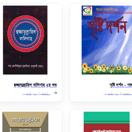
হুজ্জাতুল্লাহিল বালিগাহ ২য় খন্ড
সৃষ্টি দর্শন - গা
تفصیل دیکھیں
تفصیل دیکھیں