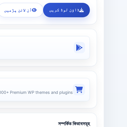
ڈاؤن لوڈ کریں
آن لائن پڑھیں
00+ Premium WP themes and plugins
সম্পর্কিত কিতাবসমূহ