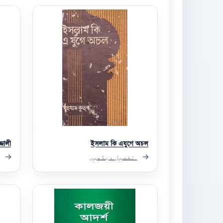
জ্জালী
ইসলাম কি এযুগে অচল
تفصیل دیکھیں