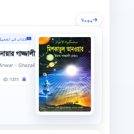
پچھلا
کتاب کی تفصیل
য়ার গাজ্জালী
Anwar - Ghazali
ID: 1311