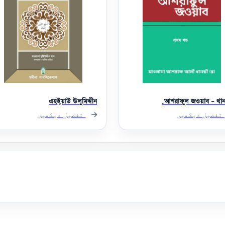
এহইয়াউ উলুমিদ্দীন
আশরাফুল জওয়াব - থানব
تفصیل دیکھیں
تفصیل دیکھیں