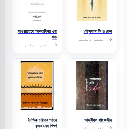
মাওয়ায়েযে আশরাফিয়া ৩য়
ইসলাম কি ও কেন?
খন্ড
تفصیل دیکھیں
تفصیل دیکھیں
নৈতিক চরিত্র গঠনে
তাম্বীহুল গাফেলীন
কুরআনের শিক্ষা
تفصیل دیکھیں