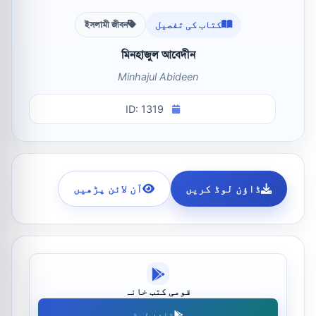
کتاب کی تفصیل
ইসলামী জীবন
মিনহাজুল আবেদীন
Minhajul Abideen
ID: 1319
ڈاؤن لوڈ کریں
آن لائن پڑھیں
قومی کتب خانہ
ڈاؤن لوڈ