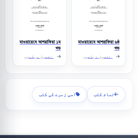
মাওয়ায়েযে আশরাফিয়া ১ম
মাওয়ায়েযে আশরাফিয়া ৬ষ্ঠ
খন্ড
খন্ড
تفصیل دیکھیں
تفصیل دیکھیں
تمام کتب
اسی زمرے کی کتب