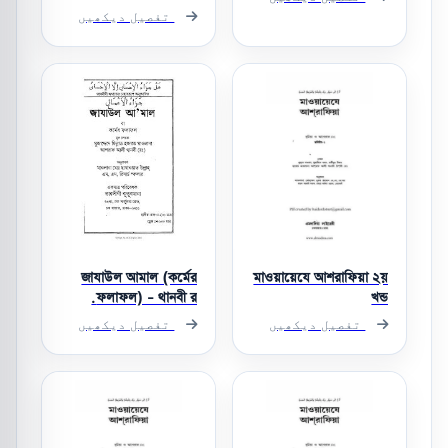
تفصیل دیکھیں
জাযাউল আমাল (কর্মের
মাওয়ায়েযে আশরাফিয়া ২য়
ফলাফল) - থানবী র.
খন্ড
تفصیل دیکھیں
تفصیل دیکھیں