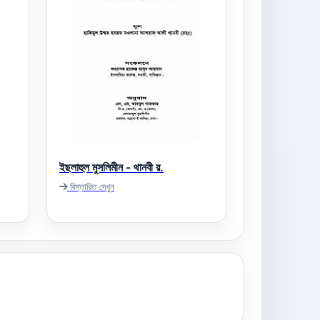
ইছলাহুল মুসলিমীন - থানবী র.
বিস্তারিত দেখুন