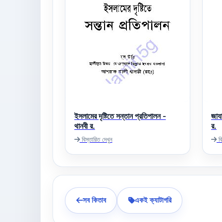
ইসলামের দৃষ্টিতে সন্তান প্রতিপালন -
জায
থানবী র.
র.
বিস্তারিত দেখুন
বি
সব কিতাব
একই ক্যাটাগরি