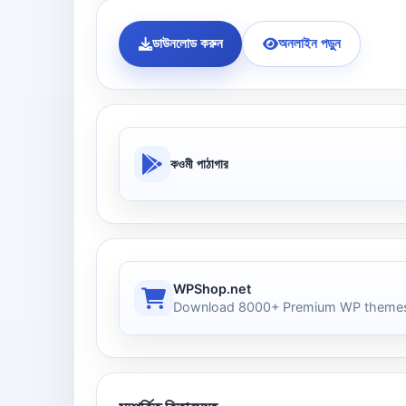
ডাউনলোড করুন
অনলাইন পড়ুন
কওমী পাঠাগার
WPShop.net
Download 8000+ Premium WP themes