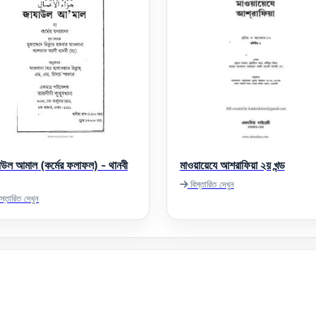
াউল আমাল (কর্মের ফলাফল) - থানবী
মাওয়ায়েযে আশরাফিয়া ২য় খন্ড
বিস্তারিত দেখুন
স্তারিত দেখুন