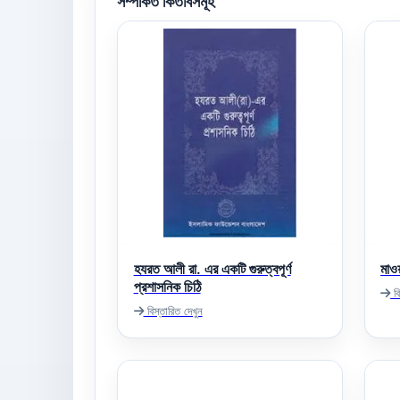
সম্পর্কিত কিতাবসমূহ
হযরত আলী রা. এর একটি গুরুত্বপূর্ণ
মাও
প্রশাসনিক চিঠি
বি
বিস্তারিত দেখুন