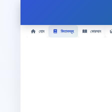
হোম
কিতাবসমূহ
কোরআন