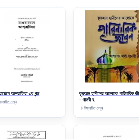
য়ায়েযে আশরাফিয়া ৩য় খন্ড
কুরআন হাদীসের আলোকে পারিবারিক জ
- থানবী র.
স্তারিত দেখুন
বিস্তারিত দেখুন