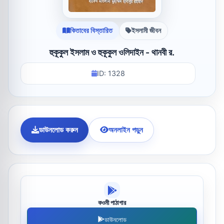
কিতাবের বিস্তারিত
ইসলামী জীবন
হুকূকুল ইসলাম ও হুকূকুল ওলিদাইন - থানবী র.
ID: 1328
ডাউনলোড করুন
অনলাইন পড়ুন
কওমী পাঠাগার
ডাউনলোড