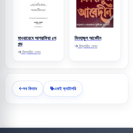
মাওয়ায়েযে আশরাফিয়া ৫ম
মিনহাজুল আবেদীন
খন্ড
বিস্তারিত দেখুন
বিস্তারিত দেখুন
সব কিতাব
একই ক্যাটাগরি