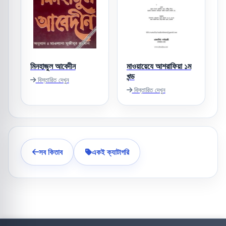
মিনহাজুল আবেদীন
মাওয়ায়েযে আশরাফিয়া ১ম
খন্ড
বিস্তারিত দেখুন
বিস্তারিত দেখুন
সব কিতাব
একই ক্যাটাগরি