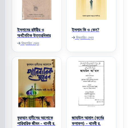
ইসলামের রাষ্ট্রীয় ও
ইসলাম কি ও কেন?
অর্থনৈতিক উত্তরধিকার
বিস্তারিত দেখুন
বিস্তারিত দেখুন
কুরআন হাদীসের আলোকে
জাযাউল আমাল (কর্মের
পারিবারিক জীবন - থানবী র.
ফলাফল) - থানবী র.