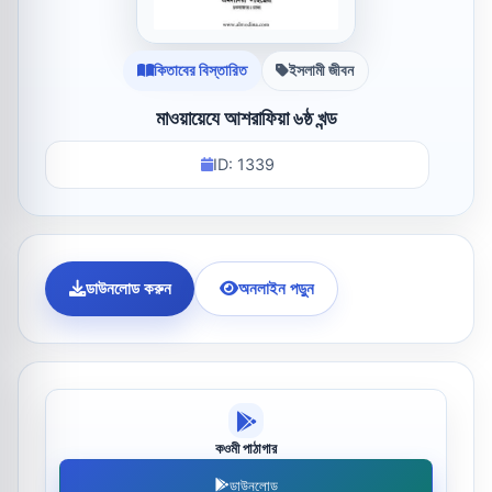
কিতাবের বিস্তারিত
ইসলামী জীবন
মাওয়ায়েযে আশরাফিয়া ৬ষ্ঠ খন্ড
ID: 1339
ডাউনলোড করুন
অনলাইন পড়ুন
কওমী পাঠাগার
ডাউনলোড