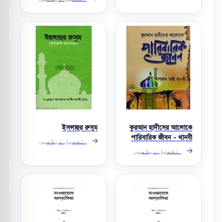
ইসলাহুর রুসূম
কুরআন হাদীসের আলোকে
পারিবারিক জীবন - থানবী
تفصیل دیکھیں
র.
تفصیل دیکھیں