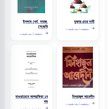
ইসলাম (ধর্ম, সমাজ,
মুক্তার চেয়ে দামী
সংস্কৃতি)
تفصیل دیکھیں
تفصیل دیکھیں
মাওয়ায়েযে আশরাফিয়া ১ম
মিনহাজুল আবেদীন
খন্ড
تفصیل دیکھیں
تفصیل دیکھیں