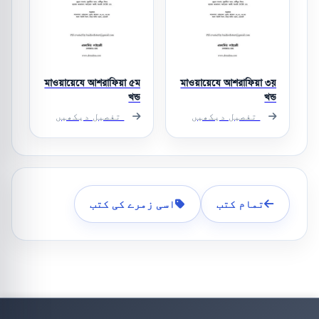
মাওয়ায়েযে আশরাফিয়া ৫ম
মাওয়ায়েযে আশরাফিয়া ৩য়
খন্ড
খন্ড
تفصیل دیکھیں
تفصیل دیکھیں
تمام کتب
اسی زمرے کی کتب