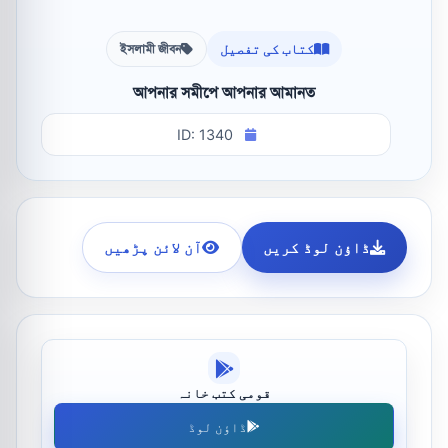
کتاب کی تفصیل
ইসলামী জীবন
আপনার সমীপে আপনার আমানত
ID: 1340
ڈاؤن لوڈ کریں
آن لائن پڑھیں
قومی کتب خانہ
ڈاؤن لوڈ