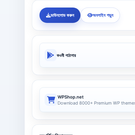
ডাউনলোড করুন
অনলাইন পড়ুন
কওমী পাঠাগার
WPShop.net
Download 8000+ Premium WP themes