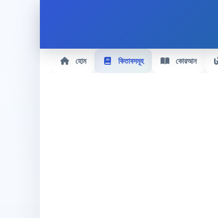
হোম
কিতাবসমূহ
কোরআন