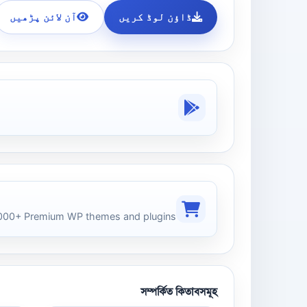
ڈاؤن لوڈ کریں
آن لائن پڑھیں
00+ Premium WP themes and plugins
সম্পর্কিত কিতাবসমূহ