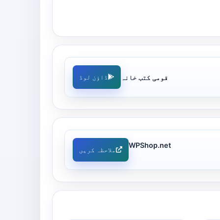
قومی کتب خانہ
ڈاؤن لوڈ
WPShop.net
ملاحظہ کریں