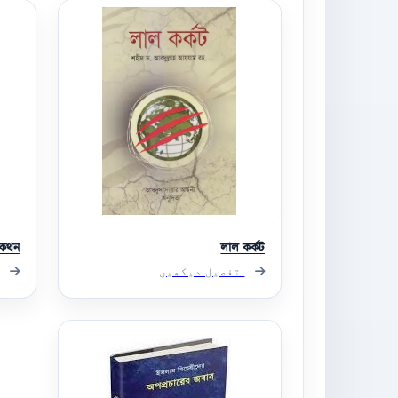
যকথন
লাল কর্কট
تفصیل دیکھیں