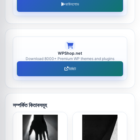
ডাউনলোড
WPShop.net
Download 8000+ Premium WP themes and plugins
ভিজিট
সম্পর্কিত কিতাবসমূহ