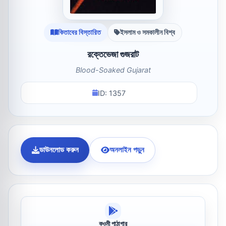
কিতাবের বিস্তারিত
ইসলাম ও সমকালীন বিশ্ব
রক্তেভেজা গুজরাট
Blood-Soaked Gujarat
ID: 1357
ডাউনলোড করুন
অনলাইন পড়ুন
কওমী পাঠাগার