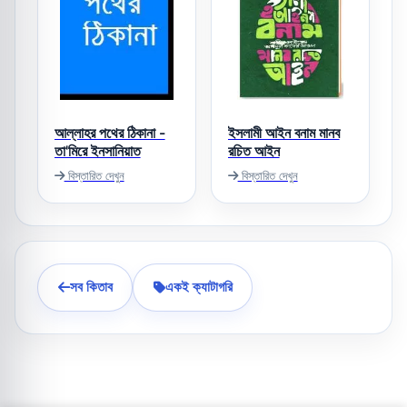
আল্লাহর পথের ঠিকানা -
ইসলামী আইন বনাম মানব
তা'মিরে ইনসানিয়াত
রচিত আইন
বিস্তারিত দেখুন
বিস্তারিত দেখুন
সব কিতাব
একই ক্যাটাগরি