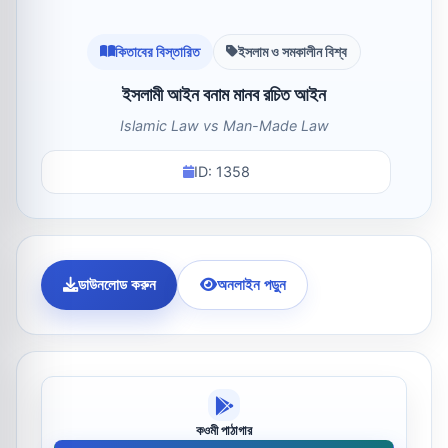
কিতাবের বিস্তারিত
ইসলাম ও সমকালীন বিশ্ব
ইসলামী আইন বনাম মানব রচিত আইন
Islamic Law vs Man-Made Law
ID: 1358
ডাউনলোড করুন
অনলাইন পড়ুন
কওমী পাঠাগার