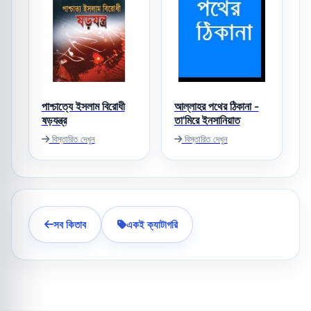
পাশ্চাত্যে ইসলাম বিরোধী
আল্লাহর পথের ঠিকানা -
ষড়যন্ত্র
তা'মিরে ইনসানিয়াত
বিস্তারিত দেখুন
বিস্তারিত দেখুন
সব কিতাব
একই ক্যাটাগরি