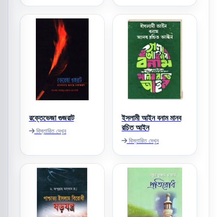
রক্তেভেজা গুজরাট
ইসলামী আইন বনাম মানব
রচিত আইন
বিস্তারিত দেখুন
বিস্তারিত দেখুন