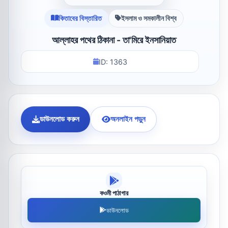
কিতাবের বিস্তারিত
ইসলাম ও সমকালীন বিশ্ব
আল্লাহর পথের ঠিকানা - তা'মিরে ইনসানিয়াত
ID: 1363
ডাউনলোড করুন
অনলাইন পড়ুন
কওমী পাঠাগার
ডাউনলোড