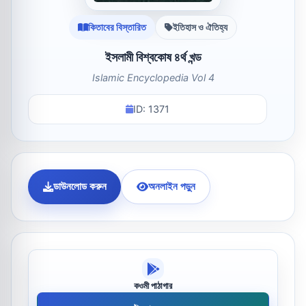
কিতাবের বিস্তারিত
ইতিহাস ও ঐতিহ্য
ইসলামী বিশ্বকোষ ৪র্থ খন্ড
Islamic Encyclopedia Vol 4
ID: 1371
ডাউনলোড করুন
অনলাইন পড়ুন
কওমী পাঠাগার