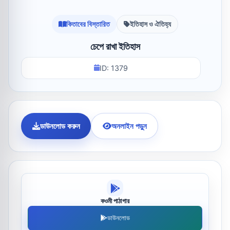
কিতাবের বিস্তারিত
ইতিহাস ও ঐতিহ্য
চেপে রাখা ইতিহাস
ID: 1379
ডাউনলোড করুন
অনলাইন পড়ুন
কওমী পাঠাগার
ডাউনলোড