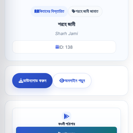
কিতাবের বিস্তারিত
শরহে জামী জামাত
শরহে জামী
Sharh Jami
ID: 138
ডাউনলোড করুন
অনলাইন পড়ুন
কওমী পাঠাগার