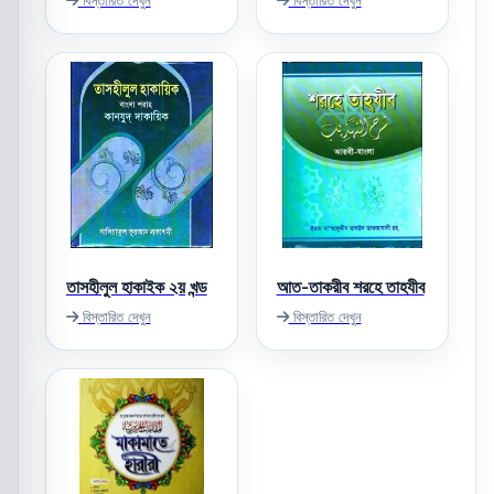
তাসহীলুল হাকাইক ২য় খন্ড
আত-তাকরীব শরহে তাহযীব
বিস্তারিত দেখুন
বিস্তারিত দেখুন