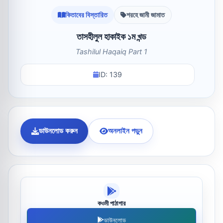
কিতাবের বিস্তারিত
শরহে জামী জামাত
তাসহীলুল হাকাইক ১ম খন্ড
Tashilul Haqaiq Part 1
ID: 139
ডাউনলোড করুন
অনলাইন পড়ুন
কওমী পাঠাগার
ডাউনলোড