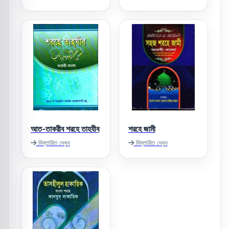
আত-তাকরীব শরহে তাহযীব
শরহে জামী
বিস্তারিত দেখুন
বিস্তারিত দেখুন