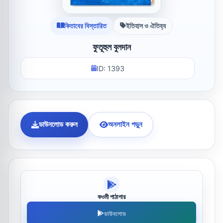
কিতাবের বিস্তারিত
ইতিহাস ও ঐতিহ্য
ফুতূহুল বুলদান
ID: 1393
ডাউনলোড করুন
অনলাইন পড়ুন
কওমী পাঠাগার
ডাউনলোড