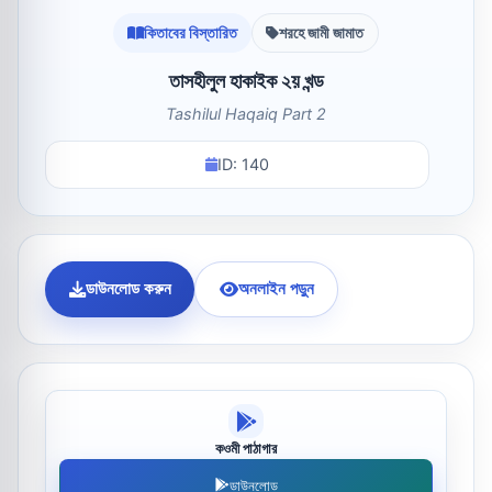
কিতাবের বিস্তারিত
শরহে জামী জামাত
তাসহীলুল হাকাইক ২য় খন্ড
Tashilul Haqaiq Part 2
ID: 140
ডাউনলোড করুন
অনলাইন পড়ুন
কওমী পাঠাগার
ডাউনলোড