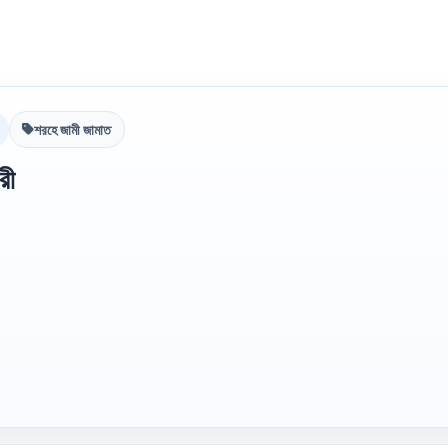
শরহে জামী জামাত
রী