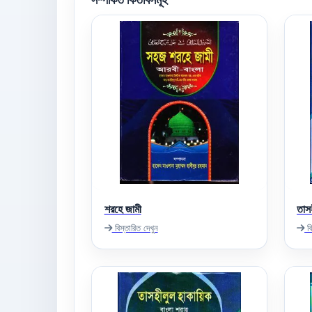
শরহে জামী
তাস
বিস্তারিত দেখুন
বি