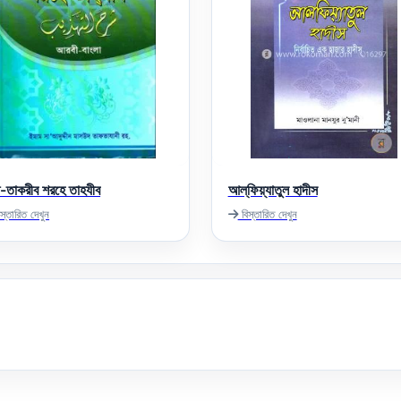
তাকরীব শরহে তাহযীব
আল্‌ফিয়্যাতুল হাদীস
স্তারিত দেখুন
বিস্তারিত দেখুন