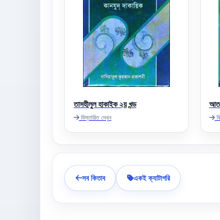
তাসহীলুল হাকাইক ২য় খন্ড
আত-
বিস্তারিত দেখুন
বি
সব কিতাব
একই ক্যাটাগরি