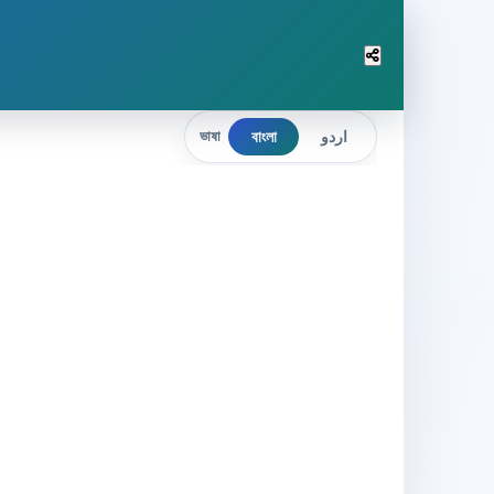
বাংলা
اردو
ভাষা