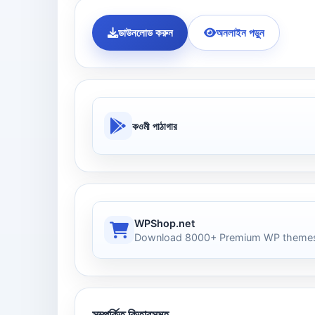
ডাউনলোড করুন
অনলাইন পড়ুন
কওমী পাঠাগার
WPShop.net
Download 8000+ Premium WP themes
সম্পর্কিত কিতাবসমূহ