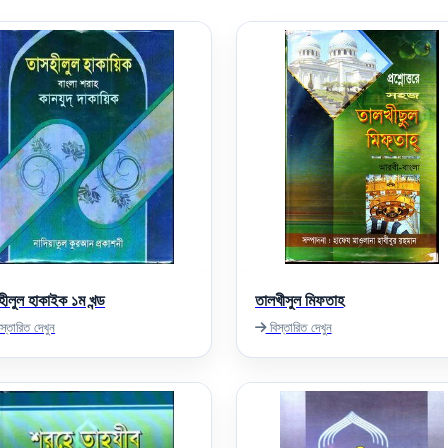
হীলুল হাকাইক ১ম খন্ড
তালখীসুল মিফতাহ
স্তারিত দেখুন
বিস্তারিত দেখুন