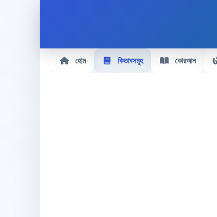
হোম
কিতাবসমূহ
কোরআন