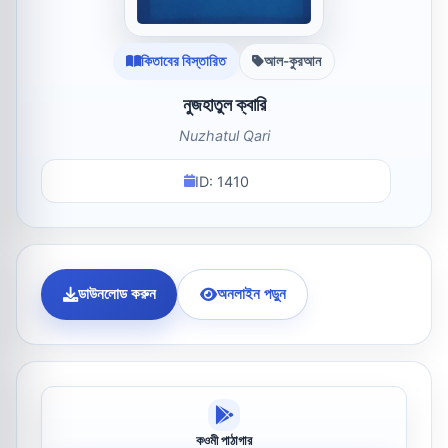
কিতাবের বিস্তারিত
আল-কুরআন
নুজহাতুল ক্বারি
Nuzhatul Qari
ID: 1410
ডাউনলোড করুন
অনলাইন পড়ুন
কওমী পাঠাগার