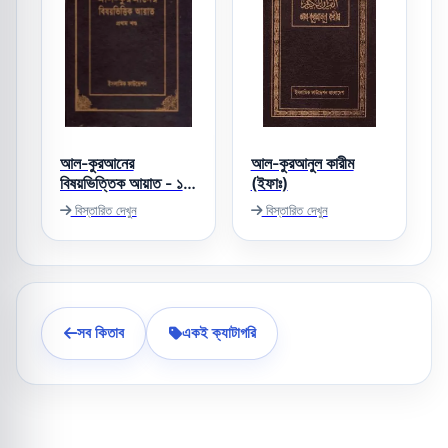
আল-কুরআনের
আল-কুরআনুল কারীম
বিষয়ভিত্তিক আয়াত - ১ম
(ইফাঃ)
খন্ড
বিস্তারিত দেখুন
বিস্তারিত দেখুন
সব কিতাব
একই ক্যাটাগরি