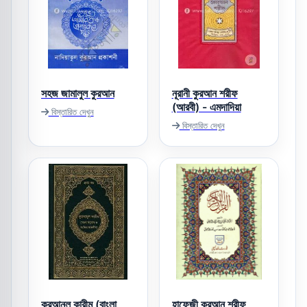
সহজ জামালুল কুরআন
নূরানী কুরআন শরীফ
(আরবী) - এমদাদিয়া
বিস্তারিত দেখুন
বিস্তারিত দেখুন
কুরআনুল কারীম (বাংলা
হাফেজী কুরআন শরীফ