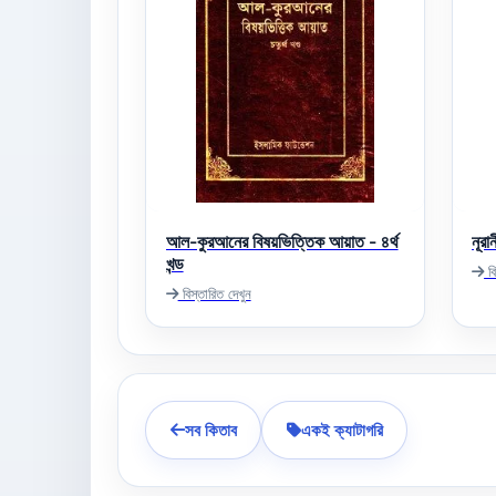
আল-কুরআনের বিষয়ভিত্তিক আয়াত - ৪র্থ
নূর
খন্ড
বি
বিস্তারিত দেখুন
সব কিতাব
একই ক্যাটাগরি