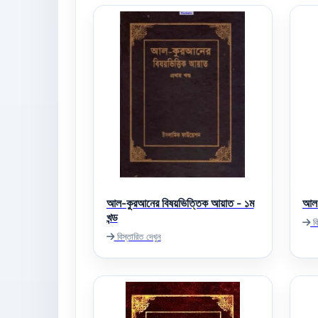
আল-কুরআনের বিষয়ভিত্তিক আয়াত - ১ম
আল-
খন্ড
বি
বিস্তারিত দেখুন