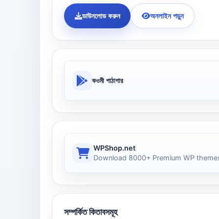
ডাউনলোড করুন
অনলাইন পড়ুন
কওমী পাঠাগার
WPShop.net
Download 8000+ Premium WP themes
সম্পর্কিত কিতাবসমূহ