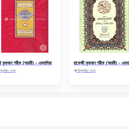
ানী কুরআন শরীফ (আরবী) - এমদাদিয়া
হাফেজী কুরআন শরীফ (আরবী) - এমদা
স্তারিত দেখুন
বিস্তারিত দেখুন