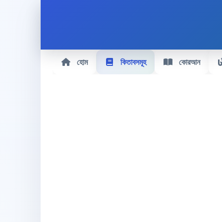
হোম
কিতাবসমূহ
কোরআন