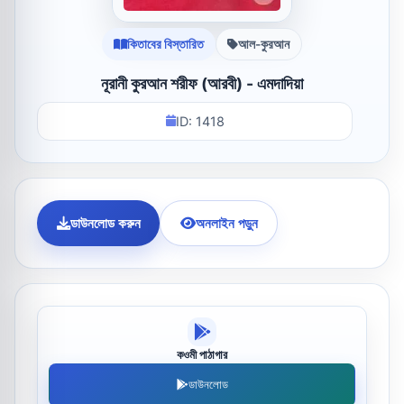
কিতাবের বিস্তারিত
আল-কুরআন
নূরানী কুরআন শরীফ (আরবী) - এমদাদিয়া
ID: 1418
ডাউনলোড করুন
অনলাইন পড়ুন
কওমী পাঠাগার
ডাউনলোড