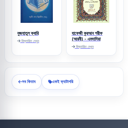
নুজহাতুল ক্বারি
হাফেজী কুরআন শরীফ
(আরবী) - এমদাদিয়া
বিস্তারিত দেখুন
বিস্তারিত দেখুন
সব কিতাব
একই ক্যাটাগরি