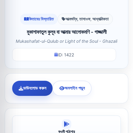
কিতাবের বিস্তারিত
আত্মশুদ্ধি, তাসাওফ, আধ্যাত্মিকতা
মুকাশাফাতুল কুলূব বা আত্মার আলোকমণি - গাজ্জালী
Mukashafat-ul-Qulub or Light of the Soul - Ghazali
ID: 1422
ডাউনলোড করুন
অনলাইন পড়ুন
কওমী পাঠাগার