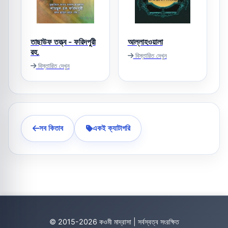
তাছাউফ তত্ত্ব - ফরিদপুরী
আল্লাহওয়ালা
রহ.
বিস্তারিত দেখুন
বিস্তারিত দেখুন
সব কিতাব
একই ক্যাটাগরি
© 2015-2026 কওমী মাদ্রাসা | সর্বস্বত্ব সংরক্ষিত