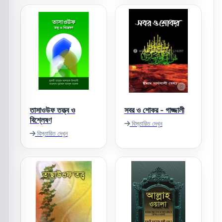
তাসাওউফ তত্ত্ব ও
সবর ও শোকর - গাজ্জালী
বিশ্লেষণ
বিস্তারিত দেখুন
বিস্তারিত দেখুন