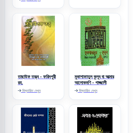
তাছাউফ তত্ত্ব - ফরিদপুরী
মুকাশাফাতুল কুলূব বা আত্মার
রহ.
আলোকমণি - গাজ্জালী
বিস্তারিত দেখুন
বিস্তারিত দেখুন