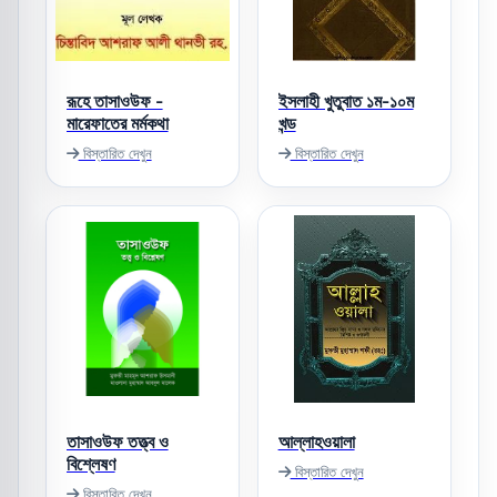
রূহে তাসাওউফ -
ইসলাহী খুতুবাত ১ম-১০ম
মারেফাতের মর্মকথা
খন্ড
বিস্তারিত দেখুন
বিস্তারিত দেখুন
তাসাওউফ তত্ত্ব ও
আল্লাহওয়ালা
বিশ্লেষণ
বিস্তারিত দেখুন
বিস্তারিত দেখুন