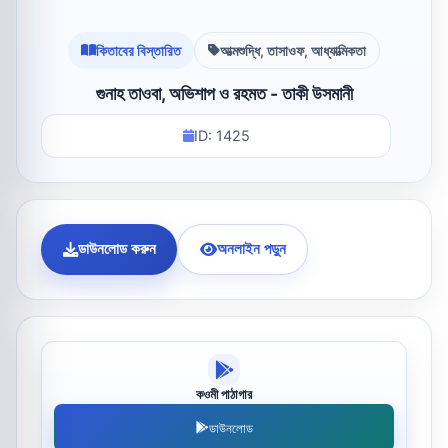
কিতাবের বিস্তারিত
আত্মশুদ্ধি, তাসাওফ, আধ্যাত্মিকতা
গুনাহ তাওবা, অভিশাপ ও রহমত - তাকী উসমানী
ID: 1425
ডাউনলোড করুন
অনলাইন পড়ুন
কওমী পাঠাগার
ডাউনলোড