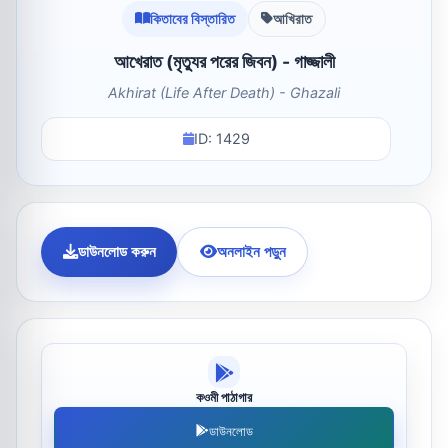
কিতাবের বিস্তারিত
আখিরাত
আখেরাত (মৃত্যুর পরের জিবন) - গাজ্জালী
Akhirat (Life After Death) - Ghazali
ID: 1429
ডাউনলোড করুন
অনলাইন পড়ুন
কওমী পাঠাগার
ডাউনলোড