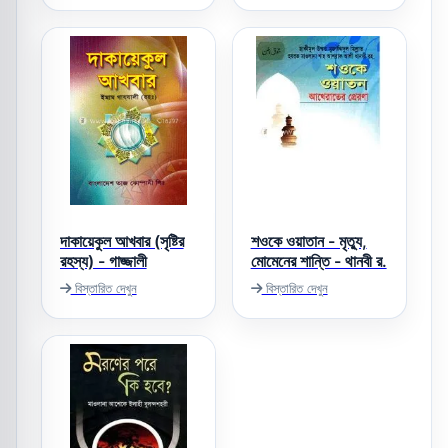
দাকায়েকুল আখবার (সৃষ্টির
শওকে ওয়াতান - মৃত্যু,
রহস্য) - গাজ্জালী
মোমেনের শান্তি - থানবী র.
বিস্তারিত দেখুন
বিস্তারিত দেখুন