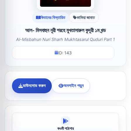
কিতাবের বিস্তারিত
কাফিয়া জামাত
আল- মিসবাহুন নূরী শরহে মুখতাসারুল কুদূরী ১ম খন্ড
Al-Misbahun Nuri Sharh Mukhtasarul Quduri Part 1
ID: 143
ডাউনলোড করুন
অনলাইন পড়ুন
কওমী পাঠাগার