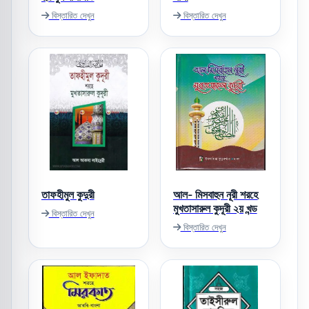
বিস্তারিত দেখুন
বিস্তারিত দেখুন
তাফহীমুল কুদুরী
আল- মিসবাহুন নূরী শরহে
মুখতাসারুল কুদূরী ২য় খন্ড
বিস্তারিত দেখুন
বিস্তারিত দেখুন