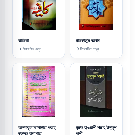
কাফিয়া
নাফহাতুল আরাব
বিস্তারিত দেখুন
বিস্তারিত দেখুন
আসবাকুল ফাসাহাত শরহে
নুরুল হাওয়াশী শরহে উসূ্লুশ
দুরুসুল বালাগাত
শাশী