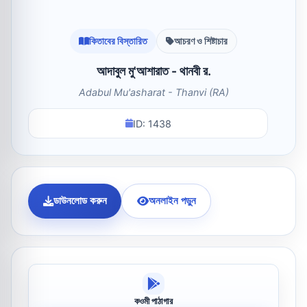
কিতাবের বিস্তারিত
আচরণ ও শিষ্টাচার
আদাবুল মু'আশারাত - থানবী র.
Adabul Mu'asharat - Thanvi (RA)
ID: 1438
ডাউনলোড করুন
অনলাইন পড়ুন
কওমী পাঠাগার