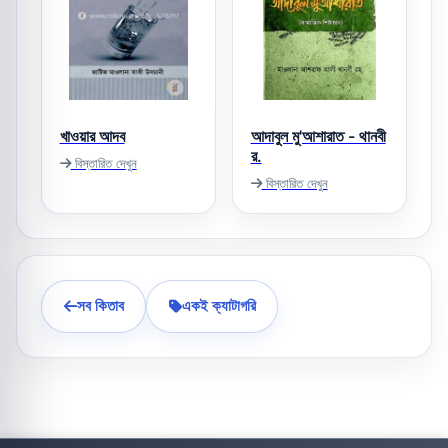
খাওয়ার আদব
আদাবুল মু'আশারাত - থানবী
র.
বিস্তারিত দেখুন
বিস্তারিত দেখুন
সব কিতাব
একই ক্যাটাগরি