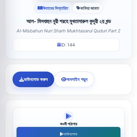
কিতাবের বিস্তারিত
কাফিয়া জামাত
আল- মিসবাহুন নূরী শরহে মুখতাসারুল কুদূরী ২য় খন্ড
Al-Misbahun Nuri Sharh Mukhtasarul Quduri Part 2
ID: 144
ডাউনলোড করুন
অনলাইন পড়ুন
কওমী পাঠাগার
ডাউনলোড