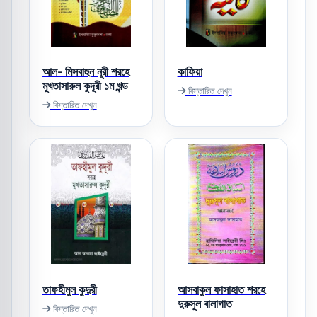
আল- মিসবাহুন নূরী শরহে
কাফিয়া
মুখতাসারুল কুদূরী ১ম খন্ড
বিস্তারিত দেখুন
বিস্তারিত দেখুন
তাফহীমুল কুদুরী
আসবাকুল ফাসাহাত শরহে
দুরুসুল বালাগাত
বিস্তারিত দেখুন