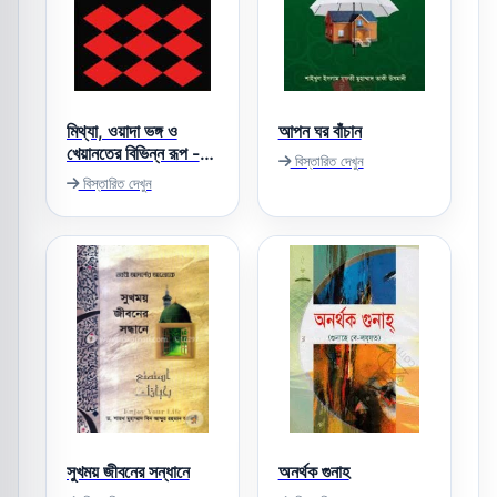
মিথ্যা, ওয়াদা ভঙ্গ ও
আপন ঘর বাঁচান
খেয়ানতের বিভিন্ন রূপ -
বিস্তারিত দেখুন
তাকী উসমানী
বিস্তারিত দেখুন
সুখময় জীবনের সন্ধানে
অনর্থক গুনাহ