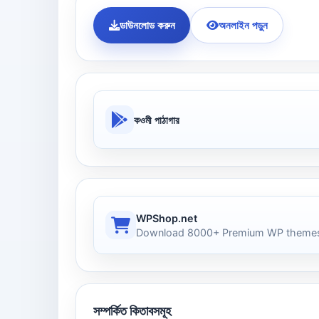
ডাউনলোড করুন
অনলাইন পড়ুন
কওমী পাঠাগার
WPShop.net
Download 8000+ Premium WP themes
সম্পর্কিত কিতাবসমূহ