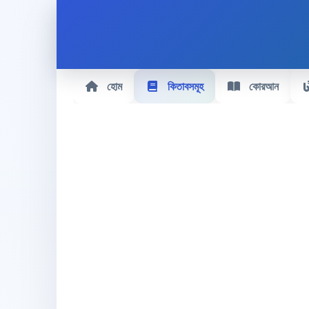
হোম
কিতাবসমূহ
কোরআন