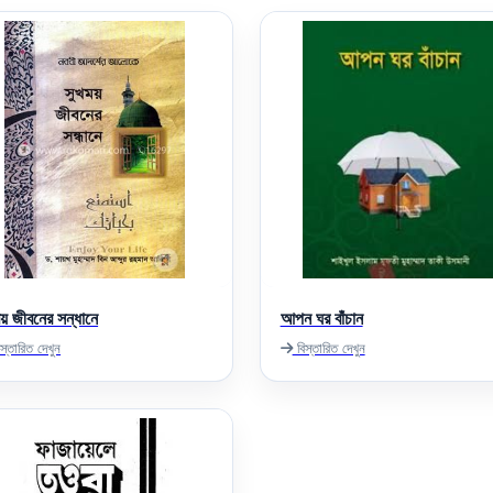
ময় জীবনের সন্ধানে
আপন ঘর বাঁচান
স্তারিত দেখুন
বিস্তারিত দেখুন