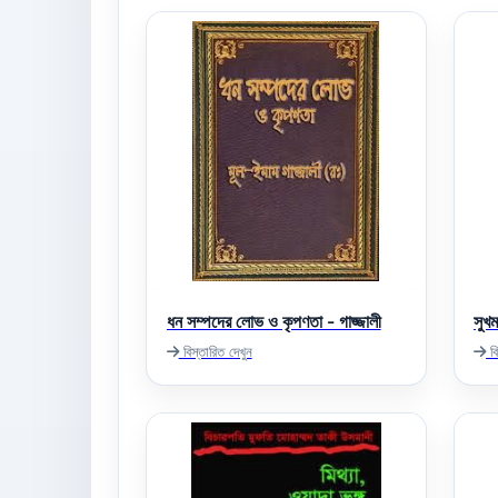
ধন সম্পদের লোভ ও কৃপণতা - গাজ্জালী
সুখ
বিস্তারিত দেখুন
বি