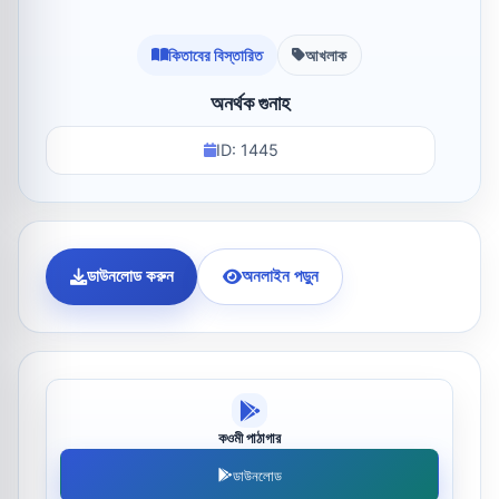
কিতাবের বিস্তারিত
আখলাক
অনর্থক গুনাহ
ID: 1445
ডাউনলোড করুন
অনলাইন পড়ুন
কওমী পাঠাগার
ডাউনলোড