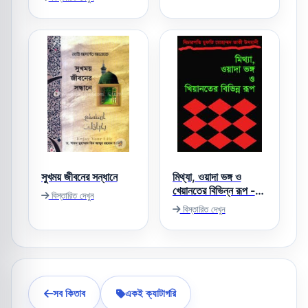
সুখময় জীবনের সন্ধানে
মিথ্যা, ওয়াদা ভঙ্গ ও
খেয়ানতের বিভিন্ন রূপ -
বিস্তারিত দেখুন
তাকী উসমানী
বিস্তারিত দেখুন
সব কিতাব
একই ক্যাটাগরি