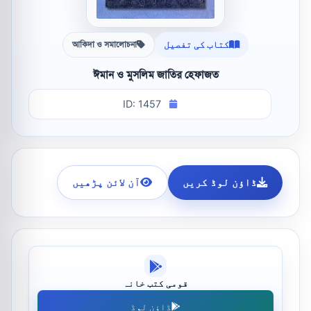
کتاب کی تفصیل
আকিদা ও সমালোচনা
ঈমান ও মুসলিম জাতির হেফাজত
ID: 1457
ڈاؤن لوڈ کریں
آن لائن پڑھیں
قومی کتب خانہ
ڈاؤن لوڈ