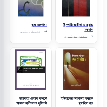
ভুল সংশোধন
ইসলামী আকীদা ও ভ্রান্ত
মতবাদ
تفصیل دیکھیں
تفصیل دیکھیں
সাহাবায়ে কেরাম সম্পর্কে
ইতিহাসের কাঠগড়ায় হযরত
আহলে হাদীসদের দৃষ্টিভঙ্গি
মুয়াবিয়া রাঃ