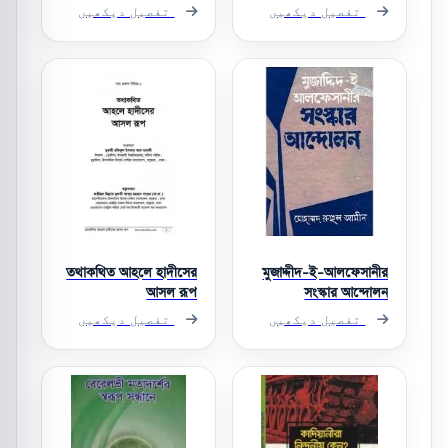
تفصیل دیکھیں
تفصیل دیکھیں
তথাকথিত আহলে হাদীসের
মুজাদ্দীদ-ই-আলফেসানীর
আসল রূপ
সংস্কার আন্দোলন
تفصیل دیکھیں
تفصیل دیکھیں