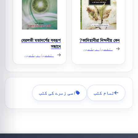
বেরলভী মতাদর্শের স্বরূপ
কাদিয়ানীরা নিন্দনীয় কেন?
সন্ধানে
تفصیل دیکھیں
تفصیل دیکھیں
تمام کتب
اسی زمرے کی کتب