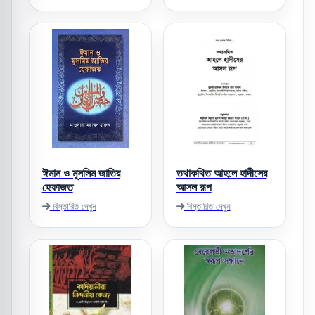
ঈমান ও মুসলিম জাতির
তথাকথিত আহলে হাদীসের
হেফাজত
আসল রূপ
বিস্তারিত দেখুন
বিস্তারিত দেখুন