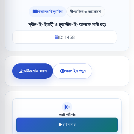
কিতাবের বিস্তারিত
আকিদা ও সমালোচনা
দ্বীন-ই-ইলাহী ও মুজাদ্দীদ-ই-আলফে সানী রহঃ
ID: 1458
ডাউনলোড করুন
অনলাইন পড়ুন
কওমী পাঠাগার
ডাউনলোড