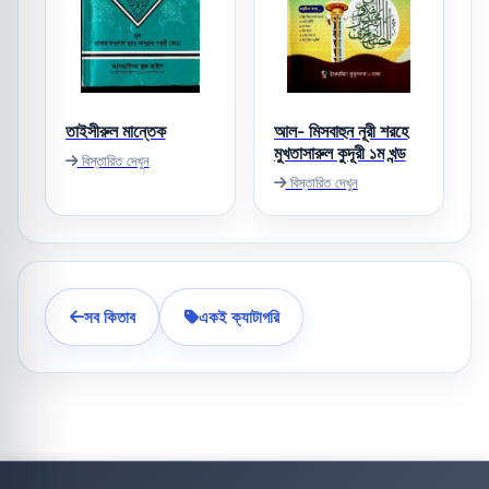
তাইসীরুল মান্তেক
আল- মিসবাহুন নূরী শরহে
মুখতাসারুল কুদূরী ১ম খন্ড
বিস্তারিত দেখুন
বিস্তারিত দেখুন
সব কিতাব
একই ক্যাটাগরি