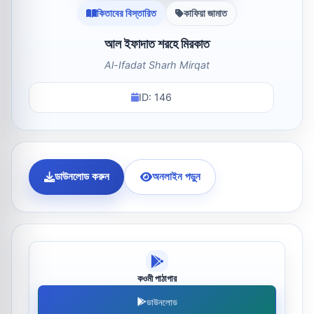
কিতাবের বিস্তারিত
কাফিয়া জামাত
আল ইফাদাত শরহে মিরকাত
Al-Ifadat Sharh Mirqat
ID: 146
ডাউনলোড করুন
অনলাইন পড়ুন
কওমী পাঠাগার
ডাউনলোড