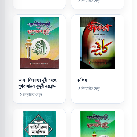
বিস্তারিত দেখুন
আল- মিসবাহুন নূরী শরহে
কাফিয়া
মুখতাসারুল কুদূরী ২য় খন্ড
বিস্তারিত দেখুন
বিস্তারিত দেখুন