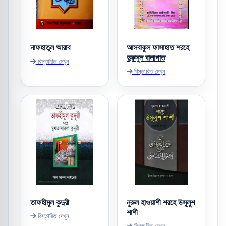
নাফহাতুল আরাব
আসবাকুল ফাসাহাত শরহে
দুরুসুল বালাগাত
বিস্তারিত দেখুন
বিস্তারিত দেখুন
তাফহীমুল কুদুরী
নুরুল হাওয়াশী শরহে উসূ্লুশ
শাশী
বিস্তারিত দেখুন